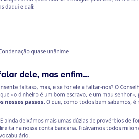
 daqui e dali:
: Condenação quase unânime
 falar dele, mas enfim…
sente faltas», mas, e se for ele a faltar-nos? O Conse
a que «o dinheiro é um bom escravo, e um mau senhor»,
 os nossos passos.
O que, como todos bem sabemos, é mai
. E ainda deixámos mais umas dúzias de provérbios de f
ireita na nossa conta bancária. Ficávamos todos milion
vocabulário.