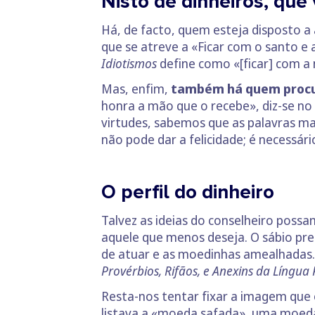
Nisto de dinheiros, que
Há, de facto, quem esteja disposto a 
que se atreve a «Ficar com o santo e 
Idiotismos
define como «[ficar] com a
Mas, enfim,
também há quem procure
honra a mão que o recebe», diz-se no
virtudes, sabemos que as palavras ma
não pode dar a felicidade; é necessári
O perfil do dinheiro
Talvez as ideias do conselheiro poss
aquele que menos deseja. O sábio prec
de atuar e as moedinhas amealhadas.
Provérbios, Rifãos, e Anexins da Língu
Resta-nos tentar fixar a imagem que 
listava a «moeda safada», uma moeda «