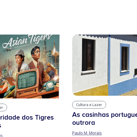
Cultura e Lazer
er
As casinhas portugu
ridade dos Tigres
outrora
s
Paulo M. Morais
is