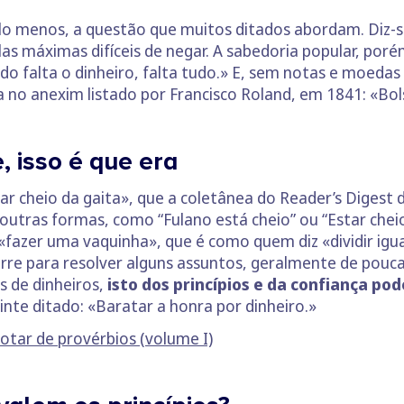
Pelo menos, a questão que muitos ditados abordam. Diz
as máximas difíceis de negar. A sabedoria popular, poré
o falta o dinheiro, falta tudo.» E, sem notas e moedas 
a no anexim listado por Francisco Roland, em 1841: «Bo
, isso é que era
ar cheio da gaita», que a coletânea do Reader’s Digest d
outras formas, como “Fulano está cheio” ou “Estar chei
 «fazer uma vaquinha», que é como quem diz «dividir i
rre para resolver alguns assuntos, geralmente de pouc
s de dinheiros,
isto dos princípios e da confiança po
inte ditado: «Baratar a honra por dinheiro.»
otar de provérbios (volume I)