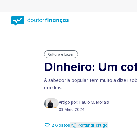
Saltar
para
conteúdo
principal
Cultura e Lazer
Dinheiro: Um cof
A sabedoria popular tem muito a dizer sobr
em dois.
Artigo por:
Paulo M. Morais
03 Maio 2024
2
Gostos
Partilhar artigo