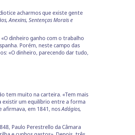
idiotice acharmos que existe gente
ãos, Anexins, Sentenças Morais e
«O dinheiro ganho com o trabalho
spanha. Porém, neste campo das
os: «O dinheiro, parecendo dar tudo,
ão tem muito na carteira. «Tem mais
existir um equilíbrio entre a forma
se afirmava, em 1841, nos
Adágios,
1848, Paulo Perestrello da Câmara
ilha e cunhos gastos». Depois, três