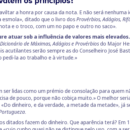
 valem os princípios?
aviltar a honra por causa da nota. E não será nenhuma 
a esmola», ditado que o livro dos
Provérbios, Adágios, Rif
 nota e o troco, com um no papo e outro no saco».
 atuar sob a influência de valores mais elevados.
Dicionário de Máximas, Adágios e Provérbios
do Major He
is acutilantes serão sempre as do Conselheiro José Bast
o pedi-la ao trabalho e à virtude.»
am ser lidas como um prémio de consolação para quem n
isa de pouco, porque não cobiça muito.» O melhor seria 
 «Do dinheiro, e da verdade, a metade da metade», já 
a Portugueza
.
os ditados fazem do dinheiro. Que aparência terá? Em 
cujo cunho quasi não se distingue pelo uso, com a serr