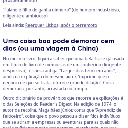
prosperamente)
“Fulano é filho do ganha dinheiro” (de homem industrioso,
diligente e ambicioso)
Leia ainda:
Reerguer Lisboa, após o terremoto
Uma coisa boa pode demorar cem
dias (ou uma viagem à China)
No mesmo livro, fiquei a saber que uma bela frase (já usada
em título de livro de memórias de um conhecido dirigente
desportivo), é cousa antiga: “Largos dias tem cem anos”,
ainda na explicação do mesmo autor, “exprime que o
negócio de que se trata, oferece grande dilação”. Coisa
demorada, portanto, arrastada no tempo.
Outro dicionário de provérbios que recorre a explicações é
o das Seleções do Reader’s Digest. Na edição de 1974, o
autor da recolha, Magalhães Júnior, conta que “Aprendiz de
feiticeiro”, coisa que o povo passou a dizer “dos indivíduos
que se atiram a empresas ou aventuras para as quais não
estão suficientemente preparados, marchando, por isso,