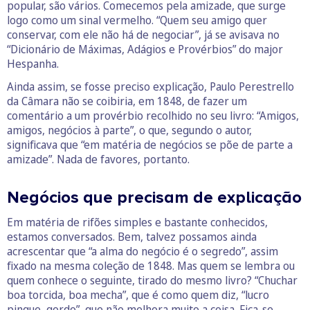
popular, são vários. Comecemos pela amizade, que surge
logo como um sinal vermelho. “Quem seu amigo quer
conservar, com ele não há de negociar”, já se avisava no
“Dicionário de Máximas, Adágios e Provérbios” do major
Hespanha.
Ainda assim, se fosse preciso explicação, Paulo Perestrello
da Câmara não se coibiria, em 1848, de fazer um
comentário a um provérbio recolhido no seu livro: “Amigos,
amigos, negócios à parte”, o que, segundo o autor,
significava que “em matéria de negócios se põe de parte a
amizade”. Nada de favores, portanto.
Negócios que precisam de explicação
Em matéria de rifões simples e bastante conhecidos,
estamos conversados. Bem, talvez possamos ainda
acrescentar que “a alma do negócio é o segredo”, assim
fixado na mesma coleção de 1848. Mas quem se lembra ou
quem conhece o seguinte, tirado do mesmo livro? “Chuchar
boa torcida, boa mecha”, que é como quem diz, “lucro
pingue, gordo”, que não melhora muito a coisa. Fica-se