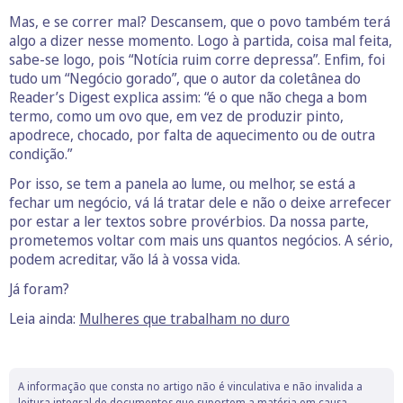
Mas, e se correr mal? Descansem, que o povo também terá
algo a dizer nesse momento. Logo à partida, coisa mal feita,
sabe-se logo, pois “Notícia ruim corre depressa”. Enfim, foi
tudo um “Negócio gorado”, que o autor da coletânea do
Reader’s Digest explica assim: “é o que não chega a bom
termo, como um ovo que, em vez de produzir pinto,
apodrece, chocado, por falta de aquecimento ou de outra
condição.”
Por isso, se tem a panela ao lume, ou melhor, se está a
fechar um negócio, vá lá tratar dele e não o deixe arrefecer
por estar a ler textos sobre provérbios. Da nossa parte,
prometemos voltar com mais uns quantos negócios. A sério,
podem acreditar, vão lá à vossa vida.
Já foram?
Leia ainda:
Mulheres que trabalham no duro
A informação que consta no artigo não é vinculativa e não invalida a
leitura integral de documentos que suportem a matéria em causa.