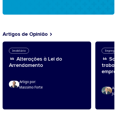
Artigos de Opinião
Imobiliário
Emprego
Alterações à Lei do
Sou
Arrendamento
trabal
empreg
Artigo por:
Massimo Forte
Art
Jo