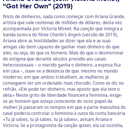
“Got Her Own” (2019)
Nisto de dinheiros, nada como começar com Ariana Grande,
artista que vale centenas de milhões de dólares, desta vez
acompanhada por Victoria Monet. Na canção que integra a
banda sonora do filme
Charlie’s Angels
(versão de 2019),
Ariana abre as hostilidades ao dizer que ela e as suas
amigas são bem capazes de ganhar mais dinheiro do que
eles, ou seja, do que os homens. Mais do que o desmoronar
do estigma que durante séculos presidiu aos casais
heterossexuais – o marido ganha o dinheiro, a esposa fica
em casa –, ouve-se a denúncia de que. mesmo no mundo
moderno, em que ambos trabalham, as mulheres já
conseguem ter um ordenado mais chorudo. Como se diz no
refrão, «Ele pode ter dinheiro, mas aposto que ela tem o
dela.» Neste grito de liberdade financeira feminina, exige-
se ao homem que esteja consciente do novo papel da
mulher. Já passaram os tempos em que a parte masculina do
casal poderia controlar a feminina à custa da conta bancária.
«Tu já sabes, tu já sabes, tu já sabes», avisam Ariana e
Victoria. Se a protagonista da canção quiser, ela sai sozinha,