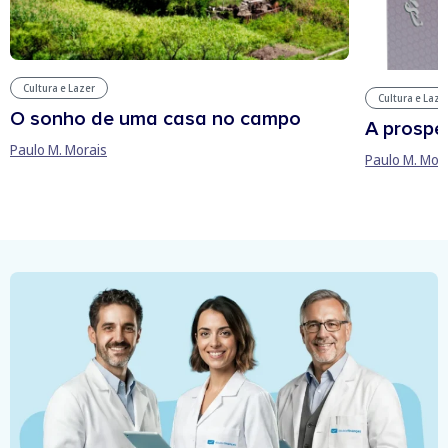
Cultura e Lazer
Cultura e Laze
O sonho de uma casa no campo
A prospe
Paulo M. Morais
Paulo M. Mor