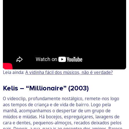
Leia ainda:
A vidinha fácil dos músicos, não é verdade?
Kelis – “Millionaire” (2003)
O videoclip, profundamente nostálgico, remete-nos logo
aos tempos de criança e de vida de bairro. Logo pela
manhã, acompanhamos o despertar de um grupo de
miúdos e miúdas. Há bocejos, espreguiçares, lavagens de
cara e dentes, pequenos-almoços, recados deixados pelos
pais. Depois, a rua, para ir ao encontro dos amigos. Parece