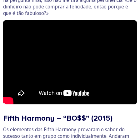
dinheiro não pode comprar a felicidade, então porque é
que é tão fabuloso?»
Fifth Harmony – “BO$$” (2015)
Os elementos das Fifth Harmony provaram o sabor do
sucesso tanto em grupo como individualmente. Andaram