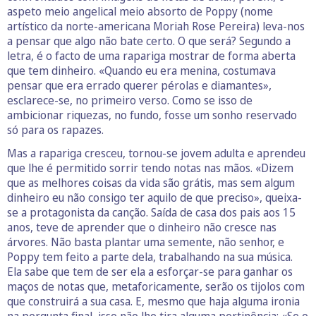
aspeto meio angelical meio absorto de Poppy (nome
artístico da norte-americana Moriah Rose Pereira) leva-nos
a pensar que algo não bate certo. O que será? Segundo a
letra, é o facto de uma rapariga mostrar de forma aberta
que tem dinheiro. «Quando eu era menina, costumava
pensar que era errado querer pérolas e diamantes»,
esclarece-se, no primeiro verso. Como se isso de
ambicionar riquezas, no fundo, fosse um sonho reservado
só para os rapazes.
Mas a rapariga cresceu, tornou-se jovem adulta e aprendeu
que lhe é permitido sorrir tendo notas nas mãos. «Dizem
que as melhores coisas da vida são grátis, mas sem algum
dinheiro eu não consigo ter aquilo de que preciso», queixa-
se a protagonista da canção. Saída de casa dos pais aos 15
anos, teve de aprender que o dinheiro não cresce nas
árvores. Não basta plantar uma semente, não senhor, e
Poppy tem feito a parte dela, trabalhando na sua música.
Ela sabe que tem de ser ela a esforçar-se para ganhar os
maços de notas que, metaforicamente, serão os tijolos com
que construirá a sua casa. E, mesmo que haja alguma ironia
na pergunta final, isso não lhe tira alguma pertinência: «Se o