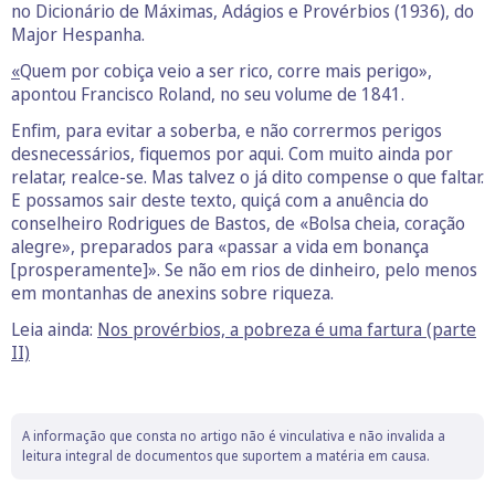
no Dicionário de Máximas, Adágios e Provérbios (1936), do
Major Hespanha.
«
Quem por cobiça veio a ser rico, corre mais perigo»,
apontou Francisco Roland, no seu volume de 1841.
Enfim, para evitar a soberba, e não corrermos perigos
desnecessários, fiquemos por aqui. Com muito ainda por
relatar, realce-se. Mas talvez o já dito compense o que faltar.
E possamos sair deste texto, quiçá com a anuência do
conselheiro Rodrigues de Bastos, de «Bolsa cheia, coração
alegre», preparados para «passar a vida em bonança
[prosperamente]». Se não em rios de dinheiro, pelo menos
em montanhas de anexins sobre riqueza.
Leia ainda:
Nos provérbios, a pobreza é uma fartura (parte
II)
A informação que consta no artigo não é vinculativa e não invalida a
leitura integral de documentos que suportem a matéria em causa.