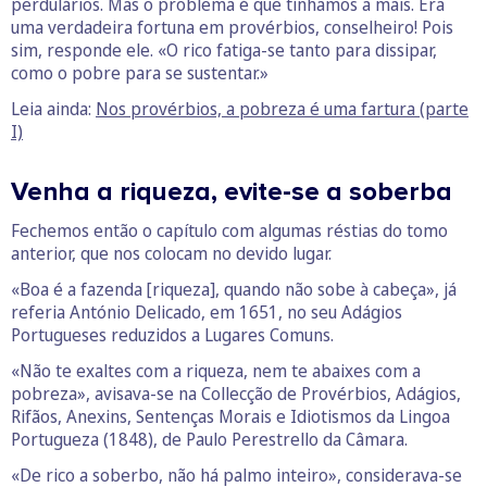
perdulários. Mas o problema é que tínhamos a mais. Era
uma verdadeira fortuna em provérbios, conselheiro! Pois
sim, responde ele. «O rico fatiga-se tanto para dissipar,
como o pobre para se sustentar.»
Leia ainda:
Nos provérbios, a pobreza é uma fartura (parte
I)
Venha a riqueza, evite-se a soberba
Fechemos então o capítulo com algumas réstias do tomo
anterior, que nos colocam no devido lugar.
«Boa é a fazenda [riqueza], quando não sobe à cabeça», já
referia António Delicado, em 1651, no seu Adágios
Portugueses reduzidos a Lugares Comuns.
«Não te exaltes com a riqueza, nem te abaixes com a
pobreza», avisava-se na Collecção de Provérbios, Adágios,
Rifãos, Anexins, Sentenças Morais e Idiotismos da Lingoa
Portugueza (1848), de Paulo Perestrello da Câmara.
«De rico a soberbo, não há palmo inteiro», considerava-se