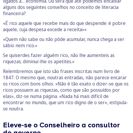
ligados à… economia. Ou será que até podemos encaixar
alguns dos seguintes conselhos no conceito de literacia
financeira?
«É rico aquele que recebe mais do que despende: é pobre
aquele, cuja despesa excede a receita»»
«Quem não sabe ou não pôde acumular, nunca chega a ser
sábio nem rico.»
Se quiserdes fazer alguém rico, não lhe aumenteis as
riquezas; diminuí-lhe os apetites.»
Relembremos que isto são frases inscritas num livro de
1847. O mesmo que, noutras entradas, não parece encarar
os ricos com bons olhos. «Não é tão exato o dizer-se que os
ricos possuem as riquezas, como que são possuídos por
elas», diz-se numa página. «Nada há mais difícil de
encontrar no mundo, que um rico digno de o ser», estipula-
se noutra.
Eleve-se o Conselheiro a consultor
do governo