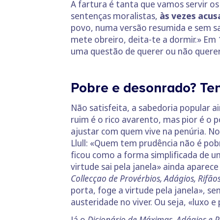
A fartura é tanta que vamos servir o
sentenças moralistas,
às vezes acus
povo, numa versão resumida e sem sal
mete obreiro, deita-te a dormir.» Em
uma questão de querer ou não querer:
Pobre e desonrado? Ten
Não satisfeita, a sabedoria popular 
ruim é o rico avarento, mas pior é o 
ajustar com quem vive na penúria. No 
Llull: «Quem tem prudência não é pobr
ficou como a forma simplificada de um
virtude sai pela janela» ainda aparec
Collecçao de Provérbios, Adágios, Rifão
porta, foge a virtude pela janela», s
austeridade no viver. Ou seja, «luxo 
Já o
Dicionário de Máximas, Adágios e P