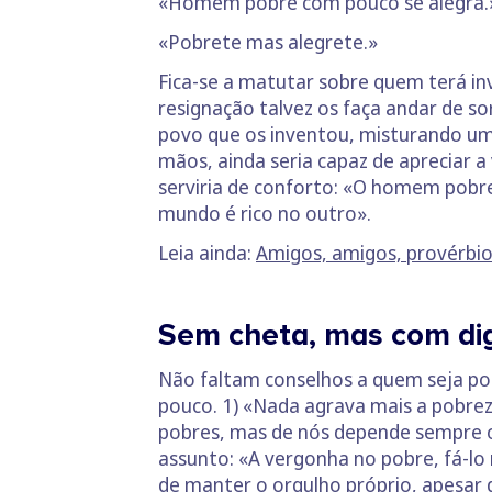
«Homem pobre com pouco se alegra.
«Pobrete mas alegrete.»
Fica-se a matutar sobre quem terá in
resignação talvez os faça andar de sor
povo que os inventou, misturando u
mãos, ainda seria capaz de apreciar 
serviria de conforto: «O homem pobr
mundo é rico no outro».
Leia ainda:
Amigos, amigos, provérbios
Sem cheta, mas com d
Não faltam conselhos a quem seja pob
pouco. 1) «Nada agrava mais a pobre
pobres, mas de nós depende sempre o
assunto: «A vergonha no pobre, fá-lo
de manter o orgulho próprio, apesar d