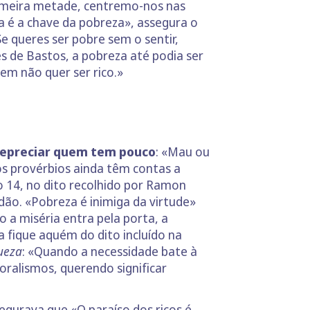
primeira metade, centremo-nos nas
ça é a chave da pobreza», assegura o
 queres ser pobre sem o sentir,
s de Bastos, a pobreza até podia ser
em não quer ser rico.»
depreciar quem tem pouco
: «Mau ou
 os provérbios ainda têm contas a
o 14, no dito recolhido por Ramon
dão. «Pobreza é inimiga da virtude»
 a miséria entra pela porta, a
a fique aquém do dito incluído na
gueza
: «Quando a necessidade bate à
oralismos, querendo significar
gurava que «O paraíso dos ricos é