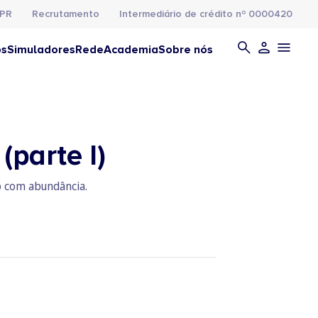
PR
Recrutamento
Intermediário de crédito nº 0000420
os
Simuladores
Rede
Academia
Sobre nós
(parte I)
o com abundância.