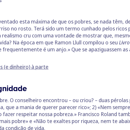
»
ventado esta máxima de que os pobres, se nada têm, de
riso no rosto. Terá sido um termo cunhado pelos ricos pa
m realismo cru com uma vontade de mostrar que, mes
a vida? Na época em que Ramon Llull compilou o seu
Livro
e frequentemente é um anjo.» Que se apaziguassem as 
 (e dinheiro) à parte
ignidade
re. O conselheiro encontrou – ou criou? – duas pérola
za, que a mania de querer parecer rico»; 2) «Nem semp
 fazer respeitar nossa pobreza.» Francisco Roland tam
 mais pobre» e «Não te exaltes por riqueza, nem te aba
a condição de vida.