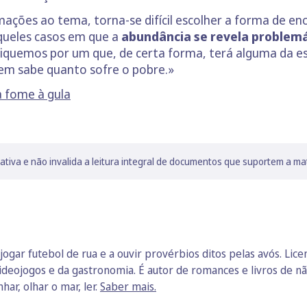
mações ao tema, torna-se difícil escolher a forma de en
queles casos em que a
abundância se revela problem
iquemos por um que, de certa forma, terá alguma da es
uem sabe quanto sofre o pobre.»
a fome à gula
lativa e não invalida a leitura integral de documentos que suportem a ma
jogar futebol de rua e a ouvir provérbios ditos pelas avós. Lic
ideojogos e da gastronomia. É autor de romances e livros de não
har, olhar o mar, ler.
Saber mais.