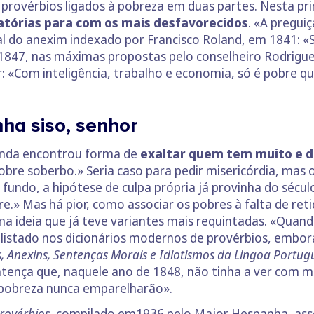
s provérbios ligados à pobreza em duas partes. Nesta 
atórias para com os mais desfavorecidos
. «A pregui
 do anexim indexado por Francisco Roland, em 1841: «Se
 1847, nas máximas propostas pelo conselheiro Rodrigue
 «Com inteligência, trabalho e economia, só é pobre qu
ha siso, senhor
ainda encontrou forma de
exaltar quem tem muito e 
pobre soberbo.» Seria caso para pedir misericórdia, mas
fundo, a hipótese de culpa própria já provinha do sécul
e.» Mas há pior, como associar os pobres à falta de reti
a ideia que já teve variantes mais requintadas. «Quando
e listado nos dicionários modernos de provérbios, embor
s, Anexins, Sentenças Morais e Idiotismos da Lingoa Portu
entença que, naquele ano de 1848, não tinha a ver com m
e pobreza nunca emparelharão».
rovérbios
, compilado em1936 pelo Major Hespanha, asse