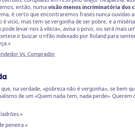
tremos, então, numa
visão menos incriminatória dos 
ma, é certo que encontraremos frases nunca ouvidas a
 é vicio, mas tem-se vergonha de ser pobre, e a miséria
s pode levar-nos à vileza», avisa o povo, ou será mais u
petece ir buscar o rifão indexado por Roland para sente
eça.»
endedor Vs. Comprador
da
 que, na verdade, «pobreza não é vergonha», se bem q
nalismo de um «Quem nada tem, nada perde». Querem ou
ladrões.»
e peneira.»