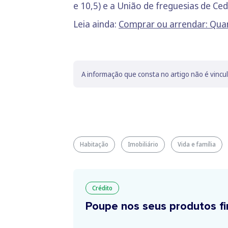
e 10,5) e a União de freguesias de Ced
Leia ainda:
Comprar ou arrendar: Quan
A informação que consta no artigo não é vincu
Habitação
Imobiliário
Vida e família
Crédito
Poupe nos seus produtos fi