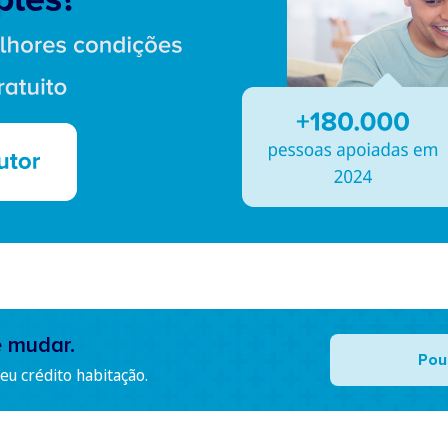
e mudar.
Pou
u crédito habitação.