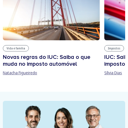
Vida e família
Impostos
Novas regras do IUC: Saiba o que
IUC: Sai
muda no imposto automóvel
imposto 
Natacha Figueiredo
Sílvia Dias