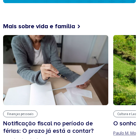
Mais sobre vida e família
Finanças pessoais
Cultura e Laze
Notificação fiscal no período de
O sonho
férias: O prazo já está a contar?
Paulo M. Mor