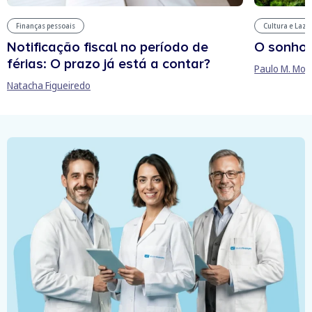
Finanças pessoais
Cultura e Laze
Notificação fiscal no período de
O sonho
férias: O prazo já está a contar?
Paulo M. Mor
Natacha Figueiredo