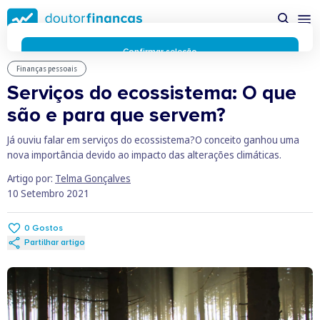
Saltar
possível enquanto utilizador do portal Doutor Finanças e
para
personalizar conteúdos e anúncios.
Saiba mais sobre as
conteúdo
funcionalidades dos cookies
aqui
.
principal
Respeitamos a sua privacidade e estamos comprometidos com
Confirmar seleção
a transparência no uso de cookies no nosso website. Não
Finanças pessoais
Rejeitar cookies
recolhemos, processamos ou armazenamos quaisquer dados
Serviços do ecossistema: O que
pessoais através de cookies durante a navegação normal no
são e para que servem?
nosso website.
Os cookies utilizados no nosso website são limitados a cookies
Já ouviu falar em serviços do ecossistema?O conceito ganhou uma
essenciais e funcionais que melhoram o desempenho do site e
nova importância devido ao impacto das alterações climáticas.
a experiência do utilizador. Estes cookies não contêm
informações pessoalmente identificáveis e não rastreiam a
Artigo por:
Telma Gonçalves
sua atividade fora do nosso site. Conheça a nossa
Política de
10 Setembro 2021
Privacidade
O business.safety.google usa cookies da Google para oferecer
0
Gostos
os respetivos serviços, melhorar a qualidade destes e analisar
Partilhar artigo
o tráfego.
Saiba mais.
Cookies estritamente necessários
Sempre ativos
Cookies para 
Cookies para estatística
Cookies para
Cookies para marketing e personalização