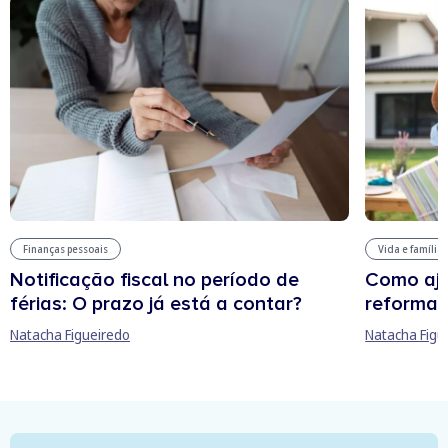
Finanças pessoais
Vida e família
Notificação fiscal no período de
Como aju
férias: O prazo já está a contar?
reforma 
Natacha Figueiredo
Natacha Figu