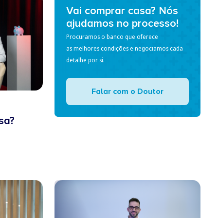
Vai comprar casa? Nós
ajudamos no processo!
Procuramos o banco que oferece
as melhores condições e negociamos cada
detalhe por si.
Falar com o Doutor
sa?