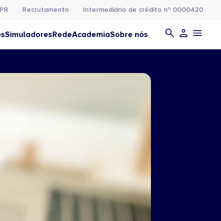
PR
Recrutamento
Intermediário de crédito nº 0000420
os
Simuladores
Rede
Academia
Sobre nós