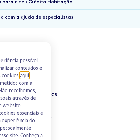
s para o seu Crédito Habitação
io com a ajuda de especialistas
eriência possível
nalizar conteúdos e
s cookies
aqui
.
ometidos com a
 Não recolhemos,
Doutor Finanças Rede
oais através de
Junte-se à Rede
o website.
cookies essenciais e
Consulte todos os ICs
 experiência do
s pessoalmente
osso site. Conheça a