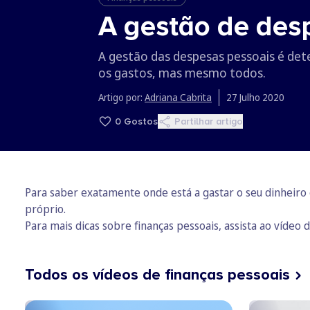
A gestão de des
A gestão das despesas pessoais é det
os gastos, mas mesmo todos.
Artigo por:
Adriana Cabrita
27 Julho 2020
0
Gostos
Partilhar artigo
Para saber exatamente onde está a gastar o seu dinheiro 
próprio.
Para mais dicas sobre finanças pessoais, assista ao vídeo 
Todos os vídeos de finanças pessoais