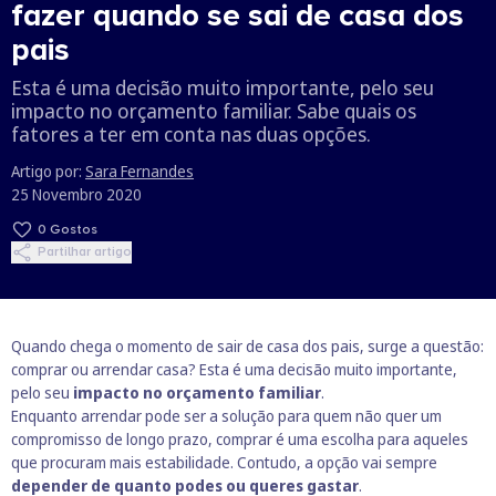
fazer quando se sai de casa dos
pais
Esta é uma decisão muito importante, pelo seu
impacto no orçamento familiar. Sabe quais os
fatores a ter em conta nas duas opções.
Artigo por:
Sara Fernandes
25 Novembro 2020
0
Gostos
Partilhar artigo
Quando chega o momento de sair de casa dos pais, surge a questão:
comprar ou arrendar casa? Esta é uma decisão muito importante,
pelo seu
impacto no orçamento familiar
.
Enquanto arrendar pode ser a solução para quem não quer um
compromisso de longo prazo, comprar é uma escolha para aqueles
que procuram mais estabilidade. Contudo, a opção vai sempre
depender de quanto podes ou queres gastar
.