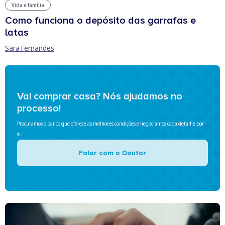
Vida e família
Como funciona o depósito das garrafas e
latas
Sara Fernandes
Vai comprar casa? Nós ajudamos no
processo!
Procuramos o banco que oferece as melhores condições e negociamos cada detalhe por
si.
Falar com o Doutor