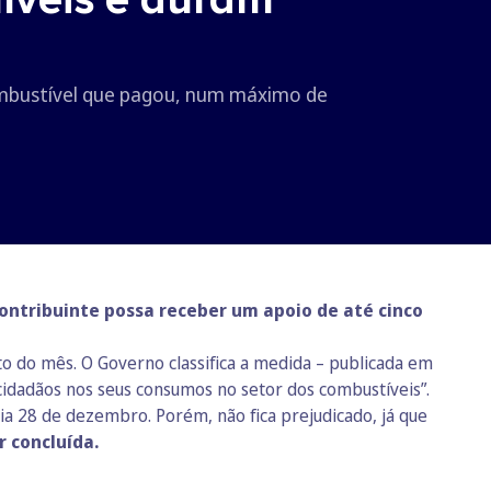
ombustível que pagou, num máximo de
ontribuinte possa receber um apoio de até cinco
o do mês. O Governo classifica a medida –
publicada em
 cidadãos nos seus consumos no setor dos combustíveis”.
ia 28 de dezembro. Porém, não fica prejudicado, já que
 concluída.