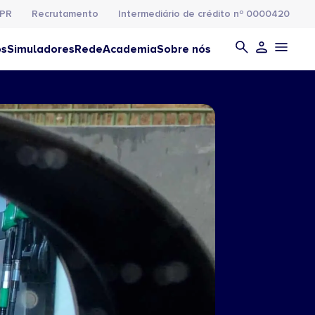
PR
Recrutamento
Intermediário de crédito nº 0000420
os
Simuladores
Rede
Academia
Sobre nós