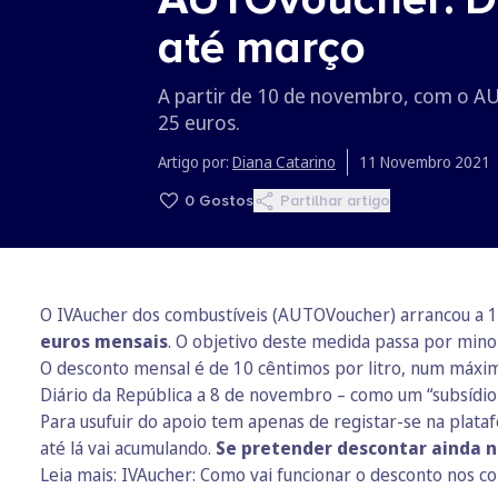
até março
A partir de 10 de novembro, com o A
25 euros.
Artigo por:
Diana Catarino
11 Novembro 2021
0
Gostos
Partilhar artigo
O IVAucher dos combustíveis (AUTOVoucher) arrancou a 
euros mensais
. O objetivo deste medida passa por mino
O desconto mensal é de 10 cêntimos por litro, num máximo 
Diário da República
a 8 de novembro – como um “subsídio fi
Para usufuir do apoio tem apenas de registar-se na plataf
até lá vai acumulando.
Se pretender descontar ainda n
Leia mais: IVAucher: Como vai funcionar o desconto nos c