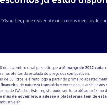
UTOvoucher, pode reaver até cinco euros mensais do c
10 de novembro e vai permitir que
até março de 2022 cada c
rar os efeitos da escalada do preço dos combustíveis.
de 50 litros, e é feito logo a partir do primeiro abasteciment
nanceiro, de natureza transitória e excecional, a atribuir aos
orma do IVAucher. Este registo pode ser feito até ao próximo d
o mês de novembro, a adesão à plataforma tem de estar
ombustíveis?