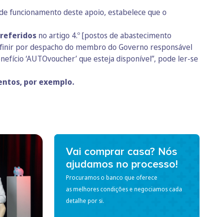
s de funcionamento deste apoio, estabelece que o
referidos
no artigo 4.º [postos de abastecimento
efinir por despacho do membro do Governo responsável
efício ‘AUTOvoucher’ que esteja disponível”, pode ler-se
entos, por exemplo.
Vai comprar casa? Nós
ajudamos no processo!
Procuramos o banco que oferece
as melhores condições e negociamos cada
detalhe por si.