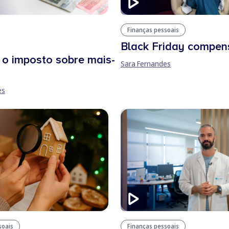
Finanças pessoais
Black Friday compen
 o imposto sobre mais-
Sara Fernandes
es
soais
Finanças pessoais