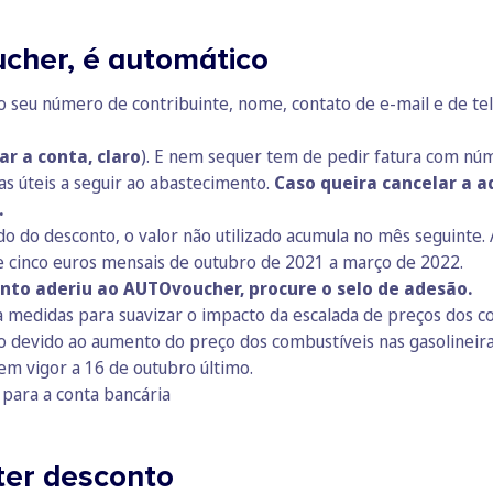
cher, é automático
r o seu número de contribuinte, nome, contato de e-mail e de t
r a conta, claro
). E nem sequer tem de pedir fatura com núm
as úteis a seguir ao abastecimento.
Caso queira cancelar a a
.
o do desconto, o valor não utilizado acumula no mês seguinte
de cinco euros mensais de outubro de 2021 a março de 2022.
ento aderiu ao AUTOvoucher, procure o selo de adesão.
 medidas para suavizar o impacto da escalada de preços dos c
o devido ao aumento do preço dos combustíveis nas gasolineir
 em vigor a 16 de outubro último.
 para a conta bancária
ter desconto