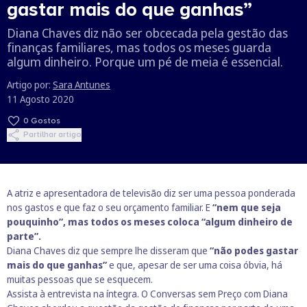
gastar mais do que ganhas”
Diana Chaves diz não ser obcecada pela gestão das
finanças familiares, mas todos os meses guarda
algum dinheiro. Porque um pé de meia é essencial.
Artigo por:
Sara Antunes
11 Agosto 2020
0
Gostos
Partilhar artigo
A atriz e apresentadora de televisão diz ser uma pessoa ponderada
nos gastos e que faz o seu orçamento familiar. E
“nem que seja
pouquinho”, mas todos os meses coloca “algum dinheiro de
parte”.
Diana Chaves diz que sempre lhe disseram que
“não podes gastar
mais do que ganhas”
e que, apesar de ser uma coisa óbvia, há
muitas pessoas que se esquecem.
Assista à entrevista na íntegra. O
Conversas sem Preço com Diana