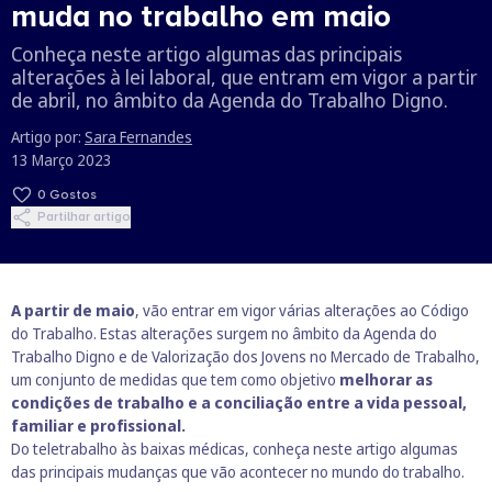
muda no trabalho em maio
Conheça neste artigo algumas das principais
alterações à lei laboral, que entram em vigor a partir
de abril, no âmbito da Agenda do Trabalho Digno.
Artigo por:
Sara Fernandes
13 Março 2023
0
Gostos
Partilhar artigo
A partir de maio
, vão entrar em vigor várias alterações ao Código
do Trabalho. Estas alterações surgem no âmbito da
Agenda do
Trabalho Digno e de Valorização dos Jovens no Mercado de Trabalho
,
um conjunto de medidas que tem como objetivo
melhorar as
condições de trabalho e a conciliação entre a vida pessoal,
familiar e profissional.
Do teletrabalho às baixas médicas, conheça neste artigo algumas
das principais mudanças que vão acontecer no mundo do trabalho.