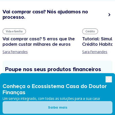
Vai comprar casa? Nós ajudamos no
processo.
Vida e família
Crédito
Vai comprar casa? 5 erros que lhe
Tutorial: Simul
podem custar milhares de euros
Crédito Habita
Sara Fernandes
Sara Fernandes
Poupe nos seus produtos financeiros
Crédito Habitação: Encontre as melhores condições para
Conheça o Ecossistema Casa do Doutor
o seu Crédito Habitação
Finanças
Um serviço integrado, com todas as soluções para a sua casa
Imobiliário: Encontre a casa certa e o melhor negócio com
a ajuda de especialistas
Saiba mais