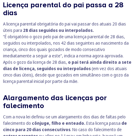
Licença parental do pai passa a 28
dias
A licença parental obrigatória do pai vai passar dos atuais 20 dias
úteis para
28 dias seguidos ou interpolados.
“É obrigatório o gozo pelo pai de uma licença parental de 28 dias,
seguidos ou interpolados, nos 42 dias seguintes ao nascimento da
criança, cinco dos quais gozados de modo consecutivo
imediatamente a seguir a este”, indica a norma agora aprovada.
Após o gozo da licença de 28 dias,
o pai terá ainda direito a sete
dias de licença, seguidos ou interpolados
(em vez dos atuais
cinco dias úteis), desde que gozados em simultâneo com o gozo da
licença parental inicial por parte da mãe.
Alargamento das licenças por
falecimento
Com a nova lei definiu-se um alargamento dos dias de faltas pelo
falecimento do
cônjuge, filho e enteado.
Esta licença passa
de
cinco para 20 dias consecutivos
. No caso do falecimento de
outros parentes
ou afins no 1.º grau em linha reta, haverá um