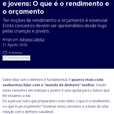
e jovens: O que é o rendimento e
o orçamento
Ter noções de rendimento e orçamento é essencial.
Estes conceitos devem ser apreendidos desde logo
pelas crianças e jovens.
Artigo por:
Adriana Cabrita
31 Agosto 2020
0
Gostos
Partilhar artigo
Saber lidar com o dinheiro é fundamental. E
quanto mais cedo
soubermos lidar com o “mundo do dinheiro” melhor
. Incutir
estes conceitos em crianças e jovens é uma ajuda para o futuro que
lhe estamos a dar.
Foi a pensar nisto que preparámos este vídeo: o que é o rendimento
e o que é um orçamento? Dominar estes conceitos é a base de uma
relação com o dinheiro saudável.