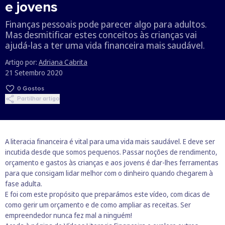
e jovens
Finanças pessoais pode parecer algo para adultos.
Mas desmitificar estes conceitos às crianças vai
ajudá-las a ter uma vida financeira mais saudável.
Artigo por:
Adriana Cabrita
21 Setembro 2020
0
Gostos
Partilhar artigo
A literacia financeira é vital para uma vida mais saudável. E deve ser
incutida desde que somos pequenos. Passar noções de rendimento,
orçamento e gastos às crianças e aos jovens é dar-lhes ferramentas
para que consigam lidar melhor com o dinheiro quando chegarem à
fase adulta.
E foi com este propósito que preparámos este vídeo, com dicas de
como gerir um orçamento e de como ampliar as receitas. Ser
empreendedor nunca fez mal a ninguém!