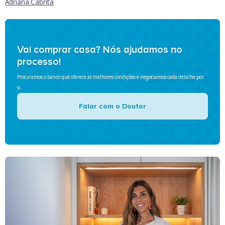
Adriana Cabrita
Vai comprar casa? Nós ajudamos no
processo!
Procuramos o banco que oferece as melhores condições e negociamos cada detalhe por
si.
Falar com o Doutor