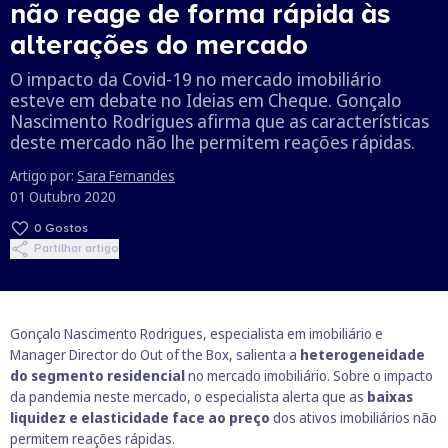
não reage de forma rápida às
alterações do mercado
O impacto da Covid-19 no mercado imobiliário
esteve em debate no Ideias em Cheque. Gonçalo
Nascimento Rodrigues afirma que as características
deste mercado não lhe permitem reações rápidas.
Artigo por:
Sara Fernandes
01 Outubro 2020
0
Gostos
Partilhar artigo
Gonçalo Nascimento Rodrigues, especialista em imobiliário e
Manager Director do Out of the Box, salienta a
heterogeneidade
do segmento residencial
no mercado imobiliário. Sobre o impacto
da pandemia neste mercado, o especialista alerta que as
baixas
liquidez e elasticidade face ao preço
dos ativos imobiliários não
permitem reações rápidas.