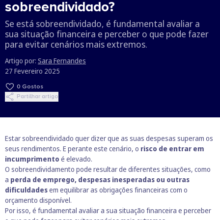
sobreendividado?
Se está sobreendividado, é fundamental avaliar a
sua situação financeira e perceber o que pode fazer
para evitar cenários mais extremos.
Artigo por:
Sara Fernandes
27 Fevereiro 2025
0
Gostos
Partilhar artigo
Estar sobreendividado quer dizer que as suas despesas superam os
seus rendimentos. E perante este cenário, o
risco de entrar em
incumprimento
é elevado.
O sobreendividamento pode resultar de diferentes situações, como
a
perda de emprego, despesas inesperadas ou outras
dificuldades
em equilibrar as obrigações financeiras com o
orçamento disponível.
Por isso, é fundamental avaliar a sua situação financeira e perceber