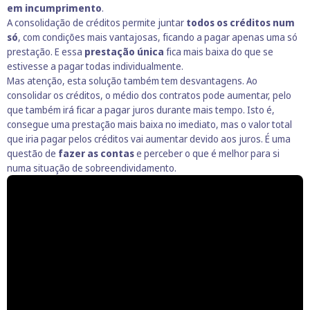
em incumprimento
.
A consolidação de créditos permite juntar
todos os créditos num
só
, com condições mais vantajosas, ficando a pagar apenas uma só
prestação. E essa
prestação única
fica mais baixa do que se
estivesse a pagar todas individualmente.
Mas atenção, esta solução também tem desvantagens. Ao
consolidar os créditos, o médio dos contratos pode aumentar, pelo
que também irá ficar a pagar juros durante mais tempo. Isto é,
consegue uma prestação mais baixa no imediato, mas o valor total
que iria pagar pelos créditos vai aumentar devido aos juros. É uma
questão de
fazer as contas
e perceber o que é melhor para si
numa situação de sobreendividamento.