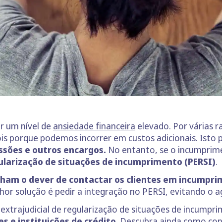
r um nível de
ansiedade financeira
elevado. Por várias 
ois porque podemos incorrer em custos adicionais. Isto p
ssões e outros encargos.
No entanto, se o incumprime
ularização de situações de incumprimento (PERSI)
.
ham o dever de contactar os clientes em incumprim
elhor solução é pedir a integração no PERSI, evitando o
xtrajudicial de regularização de situações de incumpr
s e instituições de crédito
. Descubra ainda como cont