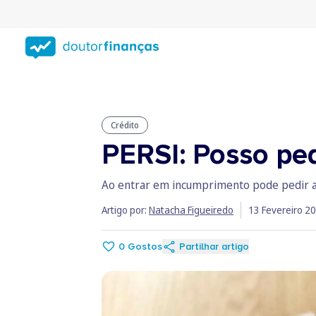
Saltar
para
conteúdo
principal
Crédito
PERSI: Posso ped
Ao entrar em incumprimento pode pedir a i
Artigo por:
Natacha Figueiredo
13 Fevereiro 2
0
Gostos
Partilhar artigo