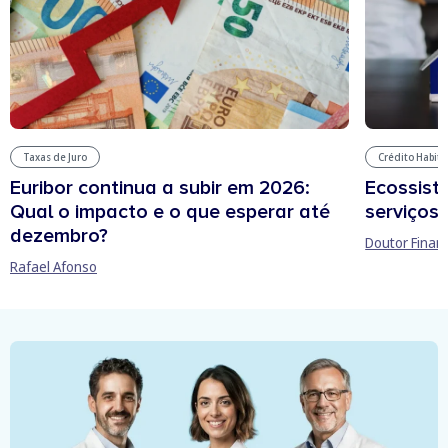
Taxas de Juro
Crédito Habit
Euribor continua a subir em 2026:
Ecossist
Qual o impacto e o que esperar até
serviços 
dezembro?
Doutor Finan
Rafael Afonso