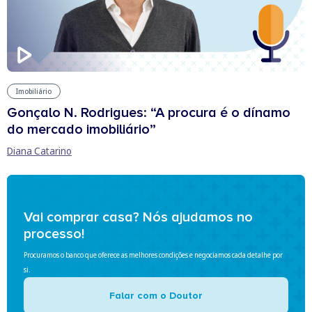
Imobiliário
Gonçalo N. Rodrigues: “A procura é o dínamo
do mercado imobiliário”
Diana Catarino
Vai comprar casa? Nós ajudamos no
processo!
Procuramos o banco que oferece as melhores condições e negociamos cada detalhe por
si.
Falar com o Doutor