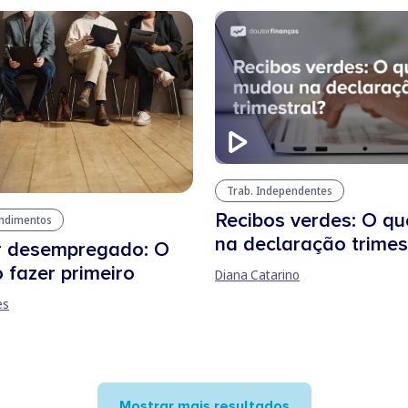
Trab. Independentes
Recibos verdes: O q
endimentos
na declaração trimes
r desempregado: O
 fazer primeiro
Diana Catarino
es
Mostrar mais resultados