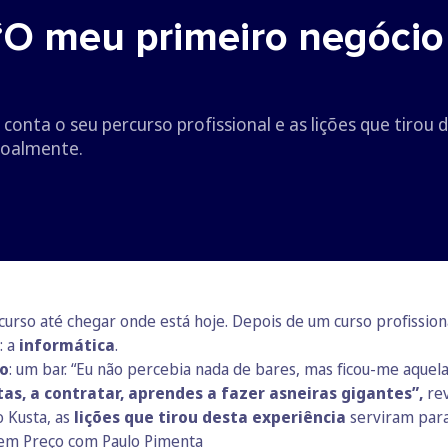
“O meu primeiro negócio
onta o seu percurso profissional e as lições que tirou 
ssoalmente.
rcurso até chegar onde está hoje. Depois de um curso profissio
: a
informática
.
io
: um bar. “Eu não percebia nada de bares, mas ficou-me aquela
as, a contratar, aprendes a fazer asneiras gigantes”,
rev
 Kusta, as
lições que tirou desta experiência
serviram para 
em Preço com Paulo Pimenta