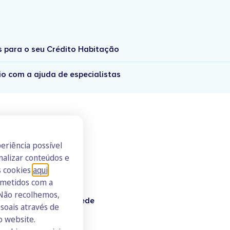
s para o seu Crédito Habitação
io com a ajuda de especialistas
eriência possível
nalizar conteúdos e
s cookies
aqui
.
ometidos com a
 Não recolhemos,
Doutor Finanças Rede
oais através de
Junte-se à Rede
o website.