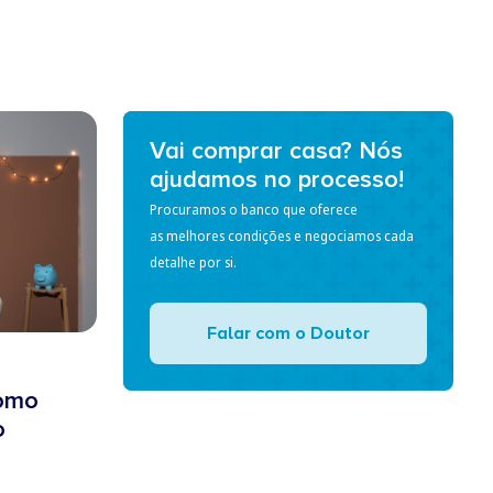
Vai comprar casa? Nós
ajudamos no processo!
Procuramos o banco que oferece
as melhores condições e negociamos cada
detalhe por si.
Falar com o Doutor
Como
o