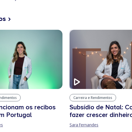
os
endimentos
Carreira e Rendimentos
ncionam os recibos
Subsídio de Natal: 
m Portugal
fazer crescer dinheir
es
Sara Fernandes