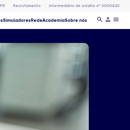
PR
Recrutamento
Intermediário de crédito nº 0000420
os
Simuladores
Rede
Academia
Sobre nós