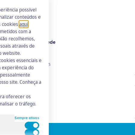
eriência possível
nalizar conteúdos e
s cookies
aqui
.
ometidos com a
 Não recolhemos,
Doutor Finanças Rede
oais através de
o website.
Junte-se à Rede
cookies essenciais e
Consulte todos os ICs
 experiência do
s pessoalmente
osso site. Conheça a
ara oferecer os
nalisar o tráfego.
Sempre ativos
Cookies para estatística
Cookies para marketing e personalização