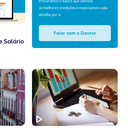
Procuramos o banco que oferece
as melhores condições e negociamos cada
detalhe por si.
Falar com o Doutor
e Salário