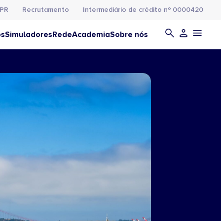
PR
Recrutamento
Intermediário de crédito nº 0000420
os
Simuladores
Rede
Academia
Sobre nós