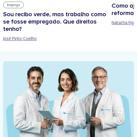
Como aju
Emprego
reforma 
Sou recibo verde, mas trabalho como
se fosse empregado. Que direitos
Natacha Figu
tenho?
José Pinto-Coelho