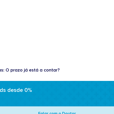
as: O prazo já está a contar?
ads desde 0%
Falar com o Doutor