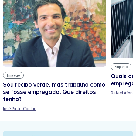
Emprego
Quais os
Emprego
empregab
Sou recibo verde, mas trabalho como
se fosse empregado. Que direitos
Rafael Afons
tenho?
José Pinto-Coelho