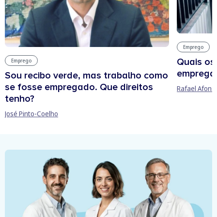
Emprego
Quais os
Emprego
empregab
Sou recibo verde, mas trabalho como
se fosse empregado. Que direitos
Rafael Afons
tenho?
José Pinto-Coelho