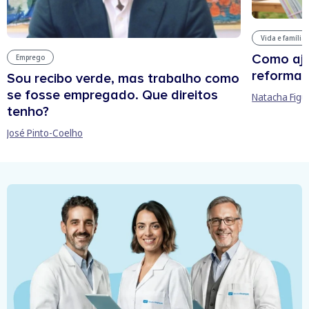
Vida e família
Como aju
Emprego
reforma 
Sou recibo verde, mas trabalho como
se fosse empregado. Que direitos
Natacha Figu
tenho?
José Pinto-Coelho