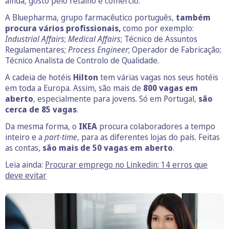
ainda, gosto pelo retalho e comércio.
A Bluepharma, grupo farmacêutico português,
também
procura vários profissionais,
como por exemplo:
Industrial Affairs
;
Medical Affairs
; Técnico de Assuntos
Regulamentares;
Process Engineer
; Operador de Fabricação;
Técnico Analista de Controlo de Qualidade.
A cadeia de hotéis
Hilton
tem várias vagas nos seus hotéis
em toda a Europa. Assim, são mais de
800 vagas em
aberto
, especialmente para jovens. Só em Portugal,
são
cerca de 85 vagas
.
Da mesma forma, o
IKEA
procura colaboradores a tempo
inteiro e a
part-time
, para as diferentes lojas do país. Feitas
as contas,
são mais de 50 vagas em aberto
.
Leia ainda:
Procurar emprego no Linkedin: 14 erros
que
deve evitar