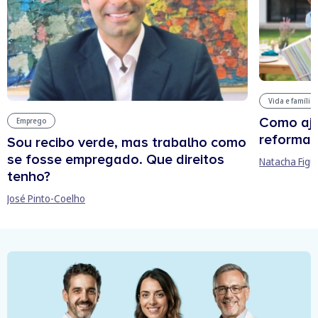
Vida e família
Como aju
Emprego
reforma 
Sou recibo verde, mas trabalho como
se fosse empregado. Que direitos
Natacha Figu
tenho?
José Pinto-Coelho