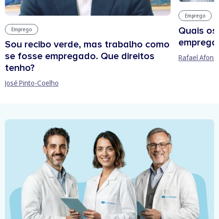
Emprego
Quais os
Emprego
empregab
Sou recibo verde, mas trabalho como
se fosse empregado. Que direitos
Rafael Afons
tenho?
José Pinto-Coelho