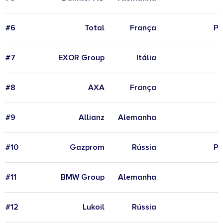
#6
Total
França
Pe
#7
EXOR Group
Itália
#8
AXA
França
#9
Allianz
Alemanha
#10
Gazprom
Rússia
Pe
#11
BMW Group
Alemanha
#12
Lukoil
Rússia