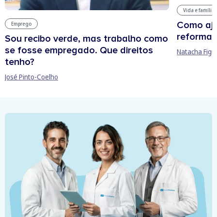
Vida e família
Como aju
Emprego
reforma 
Sou recibo verde, mas trabalho como
se fosse empregado. Que direitos
Natacha Figu
tenho?
José Pinto-Coelho