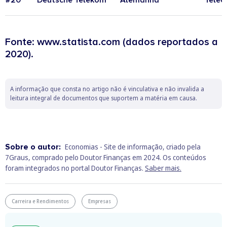
#20
Deutsche Telekom
Alemanha
Telec
Fonte: www.statista.com (dados reportados a
2020).
A informação que consta no artigo não é vinculativa e não invalida a
leitura integral de documentos que suportem a matéria em causa.
Sobre o autor:
Economias - Site de informação, criado pela
7Graus, comprado pelo Doutor Finanças em 2024. Os conteúdos
foram integrados no portal Doutor Finanças.
Saber mais.
Carreira e Rendimentos
Empresas