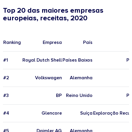
Top 20 das maiores empresas
europeias, receitas, 2020
Ranking
Empresa
País
#1
Royal Dutch Shell
Países Baixos
Pe
#2
Volkswagen
Alemanha
#3
BP
Reino Unido
Pe
#4
Glencore
Suíça
Exploração Recur
#5
Daimler AG
Alemanha