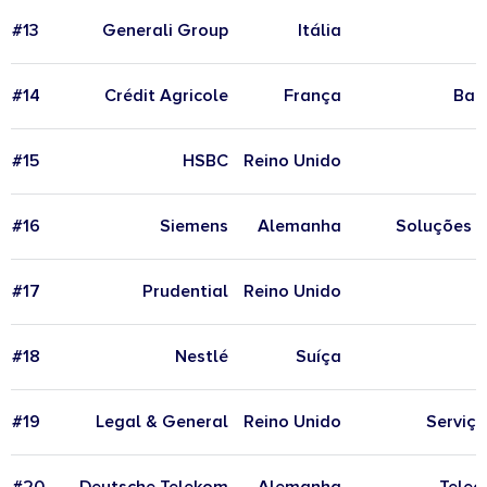
#13
Generali Group
Itália
#14
Crédit Agricole
França
Ban
#15
HSBC
Reino Unido
#16
Siemens
Alemanha
Soluções d
#17
Prudential
Reino Unido
#18
Nestlé
Suíça
#19
Legal & General
Reino Unido
Serviço