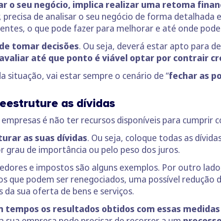
r o seu negócio, implica realizar uma retoma finan
, precisa de analisar o seu negócio de forma detalhada 
lientes, o que pode fazer para melhorar e até onde pode
 de tomar decisões
. Ou seja, deverá estar apto para de
avaliar até que ponto é viável optar por contrair cr
 situação, vai estar sempre o cenário de “
fechar as p
eestruture as dívidas
mpresas é não ter recursos disponíveis para cumprir c
urar as suas dívidas
. Ou seja, coloque todas as dívid
or grau de importância ou pelo peso dos juros.
cedores e impostos são alguns exemplos. Por outro lado,
vos que podem ser renegociados, uma possível redução 
da sua oferta de bens e serviços.
 tempos os resultados obtidos com essas medidas 
a sua empresa pode precisar de recorrer a um
processo