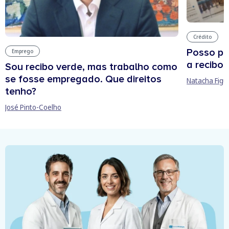
Crédito
Posso pe
Emprego
a recibos
Sou recibo verde, mas trabalho como
se fosse empregado. Que direitos
Natacha Figu
tenho?
José Pinto-Coelho