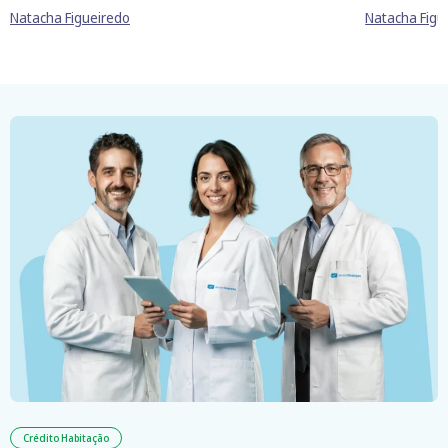
Natacha Figueiredo
Natacha Figu
Crédito Habitação