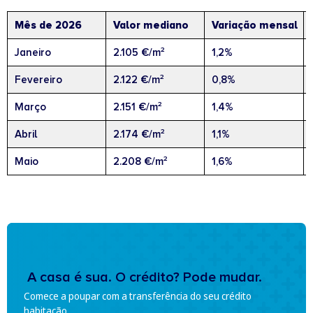
Mês de 2026
Valor mediano
Variação mensal
Janeiro
2.105 €/m²
1,2%
Fevereiro
2.122 €/m²
0,8%
Março
2.151 €/m²
1,4%
Abril
2.174 €/m²
1,1%
Maio
2.208 €/m²
1,6%
A casa é sua. O crédito? Pode mudar.
Comece a poupar com a transferência do seu crédito
habitação.