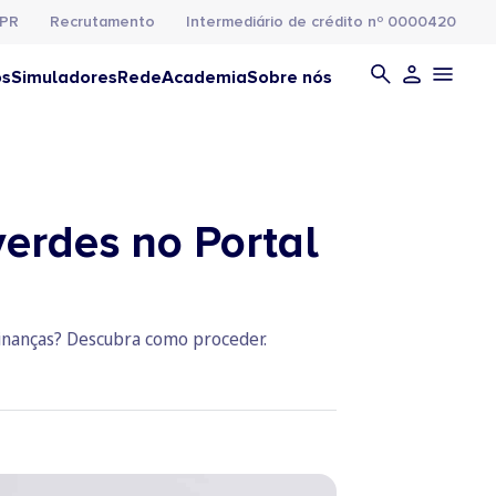
PR
Recrutamento
Intermediário de crédito nº 0000420
os
Simuladores
Rede
Academia
Sobre nós
verdes no Portal
Finanças? Descubra como proceder.