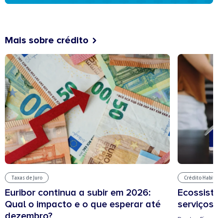
Mais sobre crédito
Taxas de Juro
Crédito Habit
Euribor continua a subir em 2026:
Ecossist
Qual o impacto e o que esperar até
serviços 
dezembro?