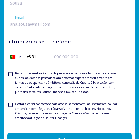
Apelido
Email
Email
Introduza o seu telefone
+351
Portugal
+351
Privacy
Declaro que aceito a
Política de proteção de dados
e os
Termos e Condições
e
que os meus dados pessoais sejam processados para aconselhamento em
Check
formas de poupança, no âmbito da concessão de Crédito à Habitação, bem
como no âmbito da mediação de seguros associados ao crédito hipotecário,
junto dos parceiros Doutor Finanças e Doutor Finanças.
Privacy
Gostaria de ser contactado para aconselhamento em mais formas de poupar
em serviços como Seguros, não associados ao crédito hipotecário, outros
Check
Créditos, Telecomunicações, Energia, e na Compra e Venda de Imóveis no
âmbito da atuação do Doutor Finanças.