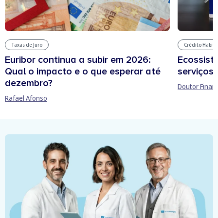
Taxas de Juro
Crédito Habit
Euribor continua a subir em 2026:
Ecossist
Qual o impacto e o que esperar até
serviços 
dezembro?
Doutor Finan
Rafael Afonso