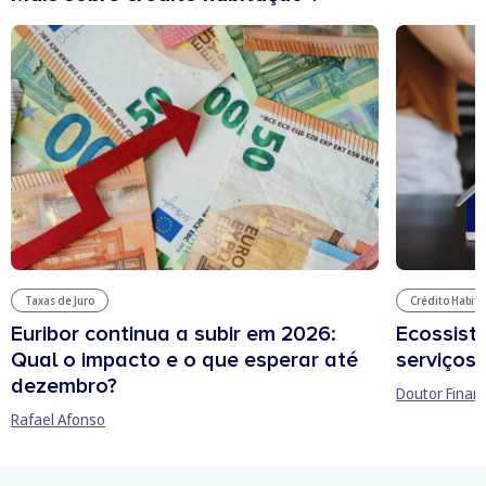
Taxas de Juro
Crédito Habit
Euribor continua a subir em 2026:
Ecossist
Qual o impacto e o que esperar até
serviços 
dezembro?
Doutor Finan
Rafael Afonso