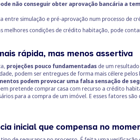
ode não conseguir obter aprovação bancária a tem
nça entre simulação e pré-aprovação num processo de cr
 as melhores condições de crédito habitação, pode cont
mais rápida, mas menos assertiva
ca,
projeções pouco fundamentadas
de um resultado
idade, podem ser entregues de forma mais célere pelos 
mentos podem provocar uma falsa sensação de se
uem pretende comprar casa com recurso a crédito habit
sários para a compra de um imóvel. E esses fatores são
cia inicial que compensa no mome
ipo de segurança no processo. É feita uma verificação do