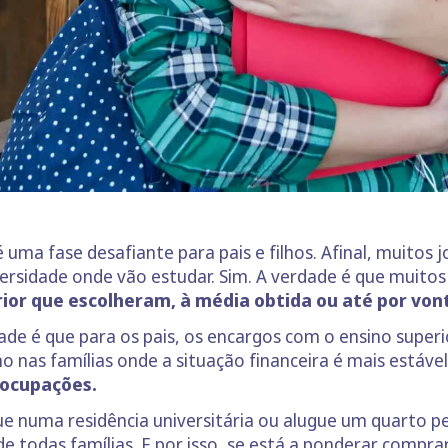
é uma fase desafiante para pais e filhos. Afinal, muitos
ersidade onde vão estudar. Sim. A verdade é que muito
rior que escolheram, à média obtida ou até por von
e é que para os pais, os encargos com o ensino superi
 nas famílias onde a situação financeira é mais estável,
eocupações.
e numa residência universitária ou alugue um quarto pe
 todas famílias. E por isso, se está a ponderar compra