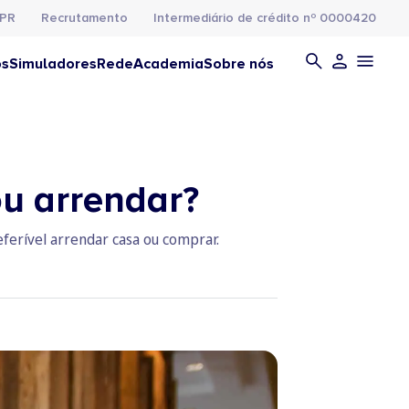
PR
Recrutamento
Intermediário de crédito nº 0000420
os
Simuladores
Rede
Academia
Sobre nós
ou arrendar?
eferível arrendar casa ou comprar.