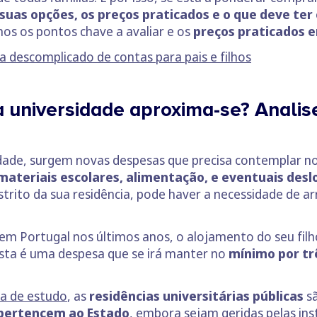
suas opções, os preços praticados e o que deve te
mos os pontos chave a avaliar e os
preços praticados e
a descomplicado de contas para pais e filhos
 a universidade aproxima-se? Analis
sidade, surgem novas despesas que precisa contemplar no
, materiais escolares, alimentação, e eventuais des
strito da sua residência, pode haver a necessidade de a
 em Portugal nos últimos anos, o alojamento do seu fi
esta é uma despesa que se irá manter no
mínimo por tr
.
sa de estudo
, as
residências universitárias públicas
sã
pertencem ao Estado
, embora sejam geridas pelas inst