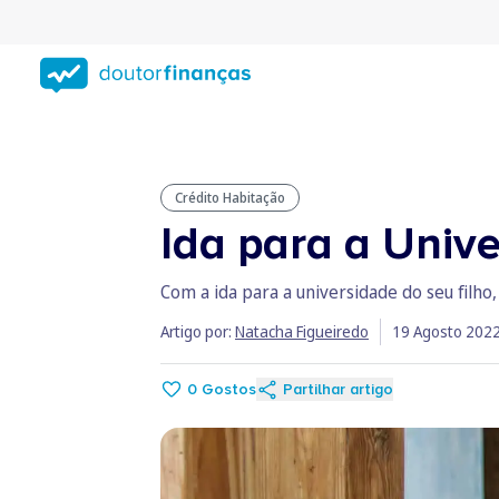
Saltar
para
conteúdo
principal
Crédito Habitação
Ida para a Univ
Com a ida para a universidade do seu filho
Artigo por:
Natacha Figueiredo
19 Agosto 202
0
Gostos
Partilhar artigo