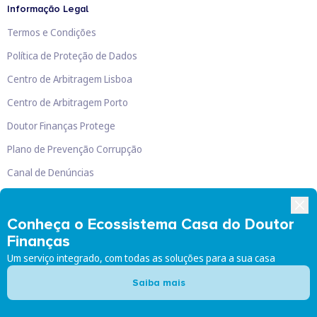
Informação Legal
Termos e Condições
Política de Proteção de Dados
Centro de Arbitragem Lisboa
Centro de Arbitragem Porto
Doutor Finanças Protege
Plano de Prevenção Corrupção
Canal de Denúncias
Livro de Reclamações
Conheça o Ecossistema Casa do Doutor
Finanças
Um serviço integrado, com todas as soluções para a sua casa
Doutor Finanças, Lda
©
2026
Saiba mais