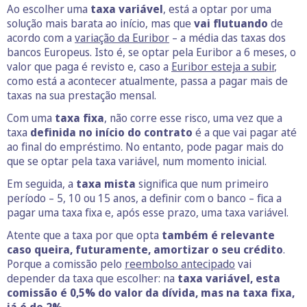
Ao escolher uma
taxa variável
, está a optar por uma
solução mais barata ao início, mas que
vai flutuando
de
acordo com a
variação da Euribor
– a média das taxas dos
bancos Europeus. Isto é, se optar pela Euribor a 6 meses, o
valor que paga é revisto e, caso a
Euribor esteja a subir
,
como está a acontecer atualmente, passa a pagar mais de
taxas na sua prestação mensal.
Com uma
taxa fixa
, não corre esse risco, uma vez que a
taxa
definida no início do contrato
é a que vai pagar até
ao final do empréstimo. No entanto, pode pagar mais do
que se optar pela taxa variável, num momento inicial.
Em seguida, a
taxa mista
significa que num primeiro
período – 5, 10 ou 15 anos, a definir com o banco – fica a
pagar uma taxa fixa e, após esse prazo, uma taxa variável.
Atente que a taxa por que opta
também é relevante
caso queira, futuramente, amortizar o seu crédito
.
Porque a comissão pelo
reembolso antecipado
vai
depender da taxa que escolher: na
taxa variável, esta
comissão é 0,5% do valor da dívida, mas na taxa fixa,
já é de 2%.