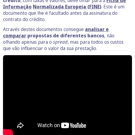
crédito
, com taxas e valores, deve olhar para a
Ficha de
Informação
Normalizada Europeia (FINE)
. Este é um
documento que lhe é facultado antes da assinatura do
contrato do crédito.
Através destes documentos consegue
analisar e
comparar
propostas de diferentes bancos
, não
olhando apenas para o
spread
, mas para todos os custos
que vão influenciar o valor da sua prestação.