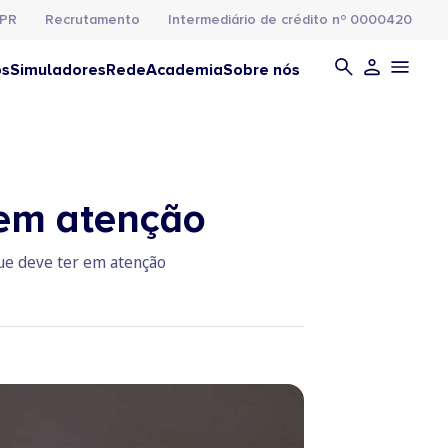
PR
Recrutamento
Intermediário de crédito nº 0000420
os
Simuladores
Rede
Academia
Sobre nós
 em atenção
que deve ter em atenção