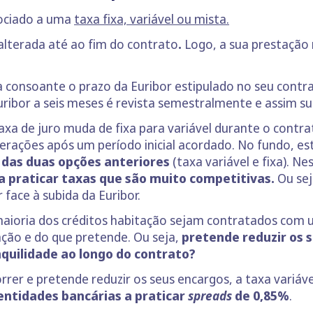
sociado a uma
taxa fixa, variável ou mista.
lterada até ao fim do contrato
.
Logo, a sua prestação
ia consoante o prazo da Euribor estipulado no seu contra
uribor a seis meses é revista semestralmente e assim 
taxa de juro muda de fixa para variável durante o contra
terações após um período inicial acordado. No fundo, 
 das duas opções anteriores
(taxa variável e fixa). 
a praticar taxas que são muito competitivas.
Ou sej
face à subida da Euribor.
oria dos créditos habitação sejam contratados com um
ção e do que pretende. Ou seja,
pretende reduzir os 
quilidade ao longo do contrato?
rrer e pretende reduzir os seus encargos, a taxa variá
entidades bancárias a praticar
spreads
de 0,85%
.