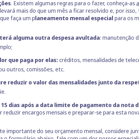
ções
. Existem algumas regras para o fazer, conheça-as
a
levará mais do que um mês a ficar resolvido e, por iss
 que faça um p
laneamento mensal especial
para os m
 terá alguma outra despesa avultada
: manutenção d
mplo;
lor que paga por elas:
créditos, mensalidades de telec
ou outros, comissões, etc.
re reduzir o valor das mensalidades junto da respe
ie.
15 dias após a data limite de pagamento da nota de
r reduzir encargos mensais e preparar-se para esta nov
rte importante do seu orçamento mensal, considere jun
ha o formulário abaixo, fale com um dos nossos especial