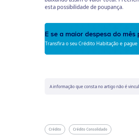
esta possibilidade de poupança.
E se a maior despesa do mês 
Transfira o seu Crédito Habitação e pague
A informação que consta no artigo não é vincu
Crédito
Crédito Consolidado