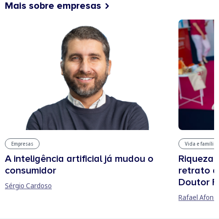
Mais sobre empresas
Vida e família
Empresas
Riqueza, 
A inteligência artificial já mudou o
retrato 
consumidor
Doutor F
Sérgio Cardoso
Rafael Afons