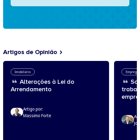
Artigos de Opinião
Imobiliário
Emprego
Alterações à Lei do
Sou
Arrendamento
trabal
empreg
Artigo por:
Massimo Forte
Art
Jo