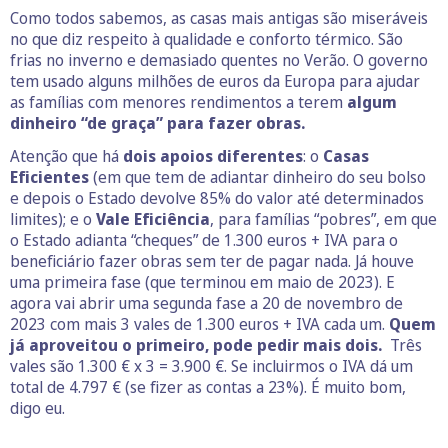
Como todos sabemos, as casas mais antigas são miseráveis
no que diz respeito à qualidade e conforto térmico. São
frias no inverno e demasiado quentes no Verão. O governo
tem usado alguns milhões de euros da Europa para ajudar
as famílias com menores rendimentos a terem
algum
dinheiro “de graça” para fazer obras.
Atenção que há
dois apoios diferentes
: o
Casas
Eficientes
(em que tem de adiantar dinheiro do seu bolso
e depois o Estado devolve 85% do valor até determinados
limites); e o
Vale Eficiência
, para famílias “pobres”, em que
o Estado adianta “cheques” de 1.300 euros + IVA para o
beneficiário fazer obras sem ter de pagar nada. Já houve
uma primeira fase (que terminou em maio de 2023). E
agora vai abrir uma segunda fase a 20 de novembro de
2023 com mais 3 vales de 1.300 euros + IVA cada um.
Quem
já aproveitou o primeiro, pode pedir mais dois.
Três
vales são 1.300 € x 3 = 3.900 €. Se incluirmos o IVA dá um
total de 4.797 € (se fizer as contas a 23%). É muito bom,
digo eu.