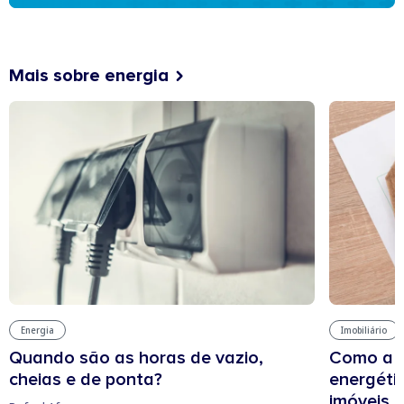
Mais sobre energia
Energia
Imobiliário
Quando são as horas de vazio,
Como a e
cheias e de ponta?
energétic
imóveis