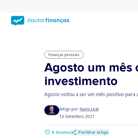
Saltar
para
conteúdo
principal
Finanças pessoais
Agosto um mês c
investimento
Agosto voltou a ser um mês positivo para a
Artigo por:
Nuno Leal
10 Setembro 2021
0
Gostos
Partilhar artigo