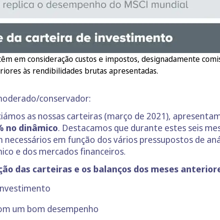
têm em consideração custos e impostos, designadamente comiss
riores às rendibilidades brutas apresentadas.
 moderado/conservador:
iciámos as nossas carteiras (março de 2021), apresent
% no dinâmico
. Destacamos que durante estes seis me
ecessários em função dos vários pressupostos de análi
co e dos mercados financeiros.
ção das carteiras e os balanços dos meses anterior
 investimento
o com um bom desempenho