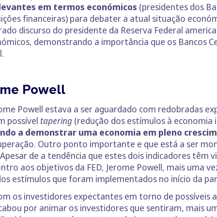
elevantes em termos económicos
(presidentes dos Ban
ções financeiras) para debater a atual situação económ
rado discurso do presidente da Reserva Federal americ
ómicos, demonstrando a importância que os Bancos Ce
.
ome Powell
rome Powell estava a ser aguardado com redobradas exp
m possível
tapering
(redução dos estímulos à economia i
ndo a demonstrar uma economia em pleno cresci
peração. Outro ponto importante e que está a ser moni
 Apesar de a tendência que estes dois indicadores têm
contro aos objetivos da FED, Jerome Powell, mais uma v
dos estímulos que foram implementados no início da pa
m os investidores expectantes em torno de possíveis al
cabou por animar os investidores que sentiram, mais u